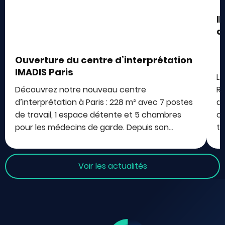
I
e
Ouverture du centre d’interprétation
IMADIS Paris
L’
Découvrez notre nouveau centre
Ra
d’interprétation à Paris : 228 m² avec 7 postes
da
de travail, 1 espace détente et 5 chambres
co
pour les médecins de garde. Depuis son…
té
Voir les actualités